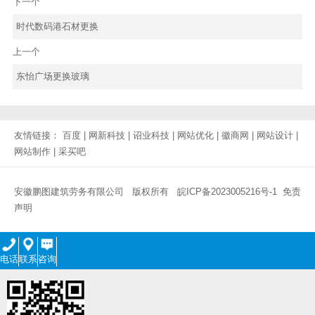
下一个
时代数码港石材更换
上一个
东怡广场更换玻璃
友情链接：
百度
|
网新科技
|
诏业科技
|
网站优化
|
徽商网
|
网站设计
|
网站制作
|
采买吧
安徽鹏图建筑劳务有限公司 版权所有
皖ICP备2023005216号-1
免责
声明
电话
联系
咨询