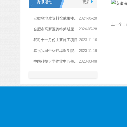
资讯活动
更多
安徽省地质资料馆成果楼楼顶防水和部分房间维修工程中标结果公告
2024
-
05
-
28
上一个：
合肥市高新区奥特莱斯屋面防水维修的中标结果公告
2024
-
05
-
28
我司十一月份主要施工项目
2023
-
11
-
16
恭祝我司中标蚌埠医学院第二附属医院外墙维修项目
2023
-
11
-
16
中国科技大学物业中心领导一行莅临我司参观考察
2023
-
03
-
08