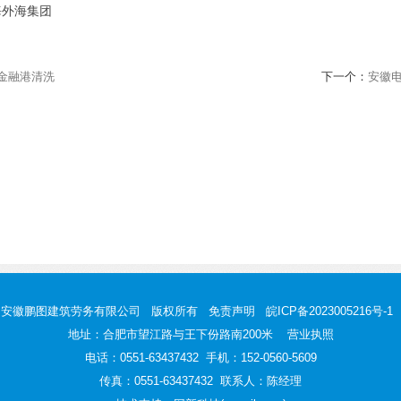
金融港清洗
下一个：
安徽
安徽鹏图建筑劳务有限公司 版权所有
免责声明
皖ICP备2023005216号-1
地址：合肥市望江路与王下份路南200米
营业执照
电话：0551-63437432 手机：152-0560-5609
传真：0551-63437432 联系人：陈经理